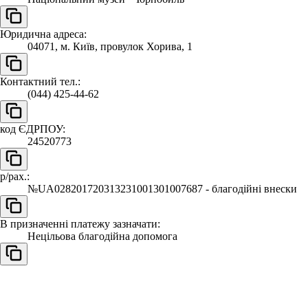
Юридична адреса:
04071, м. Київ, провулок Хорива, 1
Контактний тел.:
(044) 425-44-62
код ЄДРПОУ:
24520773
р/рах.:
№UA028201720313231001301007687 - благодійні внески
В призначенні платежу зазначати:
Нецільова благодійна допомога