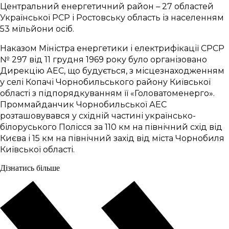
Центральний енергетичний район – 27 областей
Української РСР і Ростовську область із населенням
53 мільйони осіб.
Наказом Міністра енергетики і електрифікації СРСР
№ 297 від 11 грудня 1969 року було організовано
Дирекцію АЕС, що будується, з місцезнаходженням
у селі Копачі Чорнобильського району Київської
області з підпорядкуванням її «Головатоменерго».
Проммайданчик Чорнобильської АЕС
розташовувався у східній частині українсько-
білоруського Полісся за 110 км на північний схід від
Києва і 15 км на північний захід від міста Чорнобиля
Київської області.
Дізнатись більше