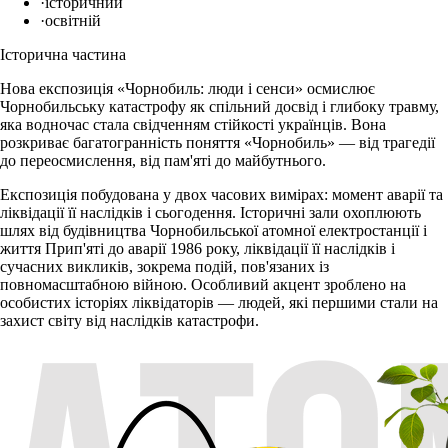
·
історичний
·
освітній
Історична частина
Нова експозиція «Чорнобиль: люди і сенси» осмислює
Чорнобильську катастрофу як спільний досвід і глибоку травму,
яка водночас стала свідченням стійкості українців. Вона
розкриває багатогранність поняття «Чорнобиль» — від трагедії
до переосмислення, від пам'яті до майбутнього.
Експозиція побудована у двох часових вимірах: момент аварії та
ліквідації її наслідків і сьогодення. Історичні зали охоплюють
шлях від будівництва Чорнобильської атомної електростанції і
життя Прип'яті до аварії 1986 року, ліквідації її наслідків і
сучасних викликів, зокрема подій, пов'язаних із
повномасштабною війною. Особливий акцент зроблено на
особистих історіях ліквідаторів — людей, які першими стали на
захист світу від наслідків катастрофи.