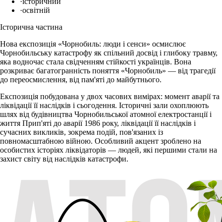
·
історичний
·
освітній
Історична частина
Нова експозиція «Чорнобиль: люди і сенси» осмислює
Чорнобильську катастрофу як спільний досвід і глибоку травму,
яка водночас стала свідченням стійкості українців. Вона
розкриває багатогранність поняття «Чорнобиль» — від трагедії
до переосмислення, від пам'яті до майбутнього.
Експозиція побудована у двох часових вимірах: момент аварії та
ліквідації її наслідків і сьогодення. Історичні зали охоплюють
шлях від будівництва Чорнобильської атомної електростанції і
життя Прип'яті до аварії 1986 року, ліквідації її наслідків і
сучасних викликів, зокрема подій, пов'язаних із
повномасштабною війною. Особливий акцент зроблено на
особистих історіях ліквідаторів — людей, які першими стали на
захист світу від наслідків катастрофи.