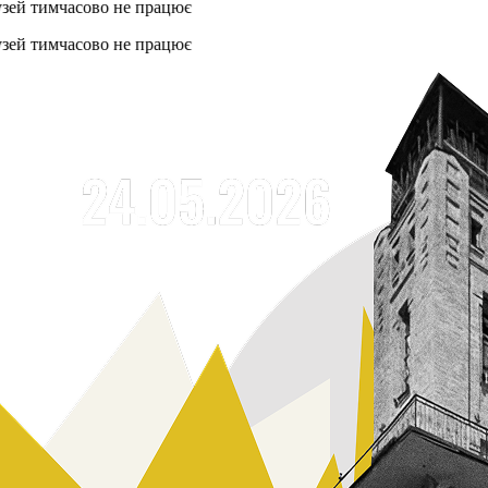
мчасово не працює
мчасово не працює