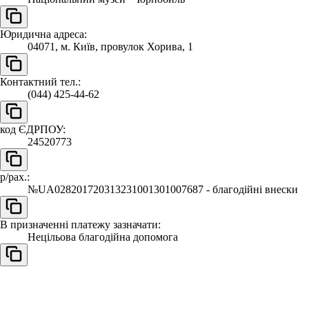
Юридична адреса:
04071, м. Київ, провулок Хорива, 1
Контактний тел.:
(044) 425-44-62
код ЄДРПОУ:
24520773
р/рах.:
№UA028201720313231001301007687 - благодійні внески
В призначенні платежу зазначати:
Нецільова благодійна допомога