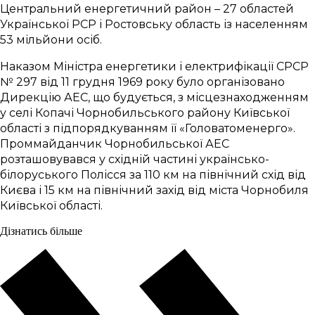
Центральний енергетичний район – 27 областей
Української РСР і Ростовську область із населенням
53 мільйони осіб.
Наказом Міністра енергетики і електрифікації СРСР
№ 297 від 11 грудня 1969 року було організовано
Дирекцію АЕС, що будується, з місцезнаходженням
у селі Копачі Чорнобильського району Київської
області з підпорядкуванням її «Головатоменерго».
Проммайданчик Чорнобильської АЕС
розташовувався у східній частині українсько-
білоруського Полісся за 110 км на північний схід від
Києва і 15 км на північний захід від міста Чорнобиля
Київської області.
Дізнатись більше